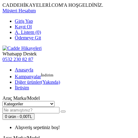
CADDEHİKAYELERİ.COM'A HOŞGELDİNİZ.
Müşteri Hesabım
Giriş Yap
Kayıt Ol
A. Listem (0)
Ödemeye Git
Whatsapp Destek
0532 230 82 87
Anasayfa
İndirim
Kampanyalar
Diğer ürünler(Yakında)
İletişim
Araç Marka/Model
0 ürün - 0,00TL
Alışveriş sepetiniz boş!
Araç Marka/Model