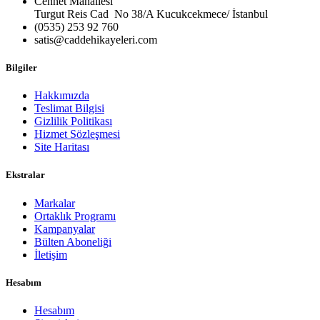
Cennet Mahallesi
Turgut Reis Cad No 38/A Kucukcekmece/ İstanbul
(0535) 253 92 760
satis@caddehikayeleri.com
Bilgiler
Hakkımızda
Teslimat Bilgisi
Gizlilik Politikası
Hizmet Sözleşmesi
Site Haritası
Ekstralar
Markalar
Ortaklık Programı
Kampanyalar
Bülten Aboneliği
İletişim
Hesabım
Hesabım