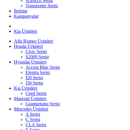
Scirocco Serisi
Transporter Serisi
İletişim
Kampanyalar
Kia Ürünleri
Alfa Romeo Ürünleri
Honda Ürünleri
Civic Serisi
S2000 Serisi
Hyundai Ürünleri
Accent Blue Serisi
Elentra Serisi
İ20 Serisi
İ30 Serisi
Kia Ürünleri
Ceed Serisi
Maserati Ürünleri
Granturismo Serisi
Mercedes Ürünleri
A Serisi
C Serisi
CLA Serisi
E Serisi