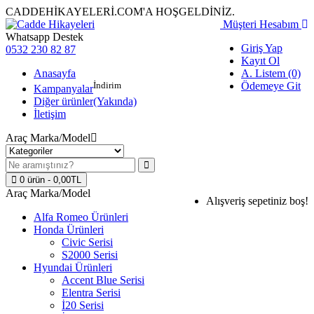
CADDEHİKAYELERİ.COM'A HOŞGELDİNİZ.
Müşteri Hesabım
Whatsapp Destek
Giriş Yap
0532 230 82 87
Kayıt Ol
Anasayfa
A. Listem (0)
İndirim
Ödemeye Git
Kampanyalar
Diğer ürünler(Yakında)
İletişim
Araç Marka/Model
0 ürün - 0,00TL
Araç Marka/Model
Alışveriş sepetiniz boş!
Alfa Romeo Ürünleri
Honda Ürünleri
Civic Serisi
S2000 Serisi
Hyundai Ürünleri
Accent Blue Serisi
Elentra Serisi
İ20 Serisi