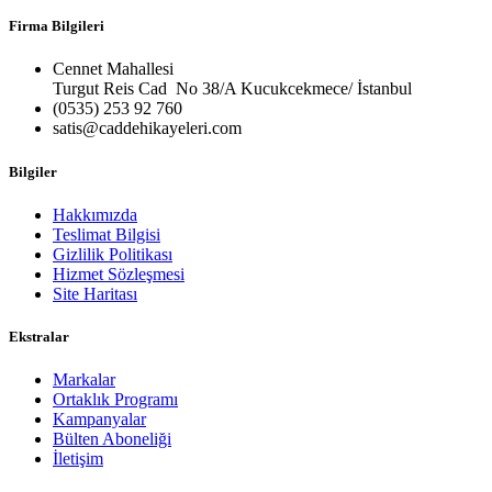
Firma Bilgileri
Cennet Mahallesi
Turgut Reis Cad No 38/A Kucukcekmece/ İstanbul
(0535) 253 92 760
satis@caddehikayeleri.com
Bilgiler
Hakkımızda
Teslimat Bilgisi
Gizlilik Politikası
Hizmet Sözleşmesi
Site Haritası
Ekstralar
Markalar
Ortaklık Programı
Kampanyalar
Bülten Aboneliği
İletişim