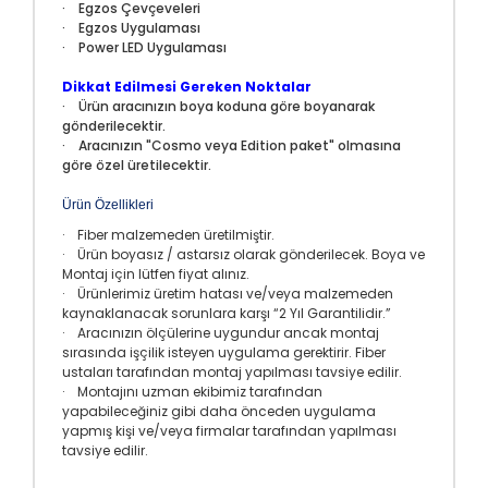
· Egzos Çevçeveleri
· Egzos Uygulaması
· Power LED Uygulaması
Dikkat Edilmesi Gereken Noktalar
· Ürün aracınızın boya koduna göre boyanarak
gönderilecektir.
· Aracınızın "Cosmo veya Edition paket" olmasına
göre özel üretilecektir.
Ürün Özellikleri
· Fiber malzemeden üretilmiştir.
· Ürün boyasız / astarsız olarak gönderilecek. Boya ve
Montaj için lütfen fiyat alınız.
· Ürünlerimiz üretim hatası ve/veya malzemeden
kaynaklanacak sorunlara karşı “2 Yıl Garantilidir.”
· Aracınızın ölçülerine uygundur ancak montaj
sırasında işçilik isteyen uygulama gerektirir. Fiber
ustaları tarafından montaj yapılması tavsiye edilir.
· Montajını uzman ekibimiz tarafından
yapabileceğiniz gibi daha önceden uygulama
yapmış kişi ve/veya firmalar tarafından yapılması
tavsiye edilir.