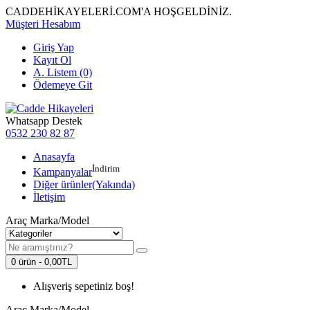
CADDEHİKAYELERİ.COM'A HOŞGELDİNİZ.
Müşteri Hesabım
Giriş Yap
Kayıt Ol
A. Listem (0)
Ödemeye Git
Whatsapp Destek
0532 230 82 87
Anasayfa
İndirim
Kampanyalar
Diğer ürünler(Yakında)
İletişim
Araç Marka/Model
0 ürün - 0,00TL
Alışveriş sepetiniz boş!
Araç Marka/Model