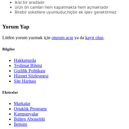
ikisi bir aradadır
ürün ön camları hem kapatmakta hem açmaktadır
Birebir soketlere uyumludur,hiçbir ek işlev gerektirmez
Yorum Yap
Lütfen yorum yazmak için
oturum açın
ya da
kayıt olun
.
Bilgiler
Hakkımızda
Teslimat Bilgisi
Gizlilik Politikası
Hizmet Sözleşmesi
Site Haritası
Ekstralar
Markalar
Ortaklık Programı
Kampanyalar
Bülten Aboneliği
İletişim